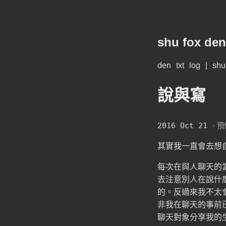
shu fox den
den
txt
log
|
shu
說與寫
2016 Oct 21
· 
其實我一直會去想
每次在與人聊天的當
去注意別人在說什
的。反過來我不太
非我在聊天的事前
聊天對象分享我的