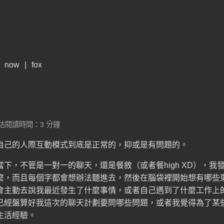
now
|
fox
預估閱讀時間：3 分鐘
自己的人際互動模式到底是正常的，抑或是有問題的。
下，不管是一對一的聊天，還是餐敘（或者餐high XD），我
麼，而且每個字都會想辦法聽進去，然後在腦袋裡開始想有哪些
會主動去說我最近發生了什麼事情，或者自己遇到了什麼工作上
已經盤算好我這次的聊天計劃要問哪些問題，或者我覺得為了某
生活經驗。