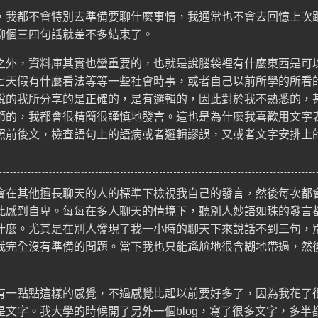
，我都不會特別去準備要聊什麼事情，我通常也不會去回憶上次
聊個三四句話就差不多結束了。
之外，資料庫其實也蠻重要的，也就是說腦袋裡有什麼東西是可
七天假有什麼看法等等一些社會時事，或者自己以前所學的所看
說的我所分享的是正確的，是有邏輯的，因此對於我不熟悉的，
節的，我都會很精簡很謹慎地發言。這也是為什麼我喜歡用文字
照前後文，檢查語句上的語病或者邏輯謬誤，又或者文字安排上
會在其他擅長聊天的人的標準下檢視我自己的發言，然後每次都
此感到自卑。每每在多人聊天的情境下，聽別人妙語如珠的發言
什麼。尤其是在別人發現了我一小時的聊天下來說話不到三句，
我完全沒有準備的問題。當下我也只能尷尬地很含糊地帶過，然
有一點點這樣的感覺，不過感覺比起以前要好多了，因為我花了
是文字。我大學的時候開了另外一個blog，寫了很多文字，多半