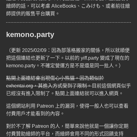
繪師的話，可以考慮
AliceBooks
、
こみけも
、或者前往繪
師提供的販售平台購買。
kemono.party
（更新 2025/02/09：因為部落格搬家的關係，所以就順便
把這個連結也更新了一下。以前的 yiff.party 變成了現在的
kemono.party。不確定營運方是不是還是同一批人。）
點開上面連結會出現傷心小熊貓。因為類似於
exhentai.org，其進入方式受到了限制。
目前這個網頁似乎
已經沒有進入限制了。點開上面連結就可以進入網頁。
這個網站利用
Patreon
上的漏洞，使得一般人也可以查看
付費用戶才能看到的內容。
對於不了解 Patreon 的人，簡單來說他就是一個讓你定期
付費贊助繪師的平台，而繪師會用不同的形式回饋支持