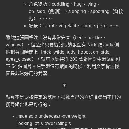
角色姿勢：cuddling、hug、lying、
on_side（側躺）、sleeping、spooning（背後
抱）、⋯⋯
場景：carrot、vegetable、food、pen、⋯⋯
雖然這張圖標注上沒有非常完善（bed、necktie、
window），但至少只要還記得這張圖有 Nick 跟 Judy 側
躺抱著眼睛閉上（
nick_wilde, judy_hopps, on_side,
eyes_closed
），就可以從將近 200 萬張圖當中過濾到剩
下 54 張圖片。在手邊沒有獸圖的時候，利用文字標注找
圖是非常好用的武器。
＊
就算不是要找特定的獸圖，根據自己的喜好堆疊出不同的
搜尋組合也是可行的：
male solo underwear -overweight
looking_at_viewer rating:s