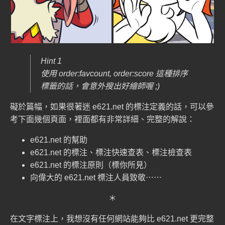
Hint 1
使用 order:favcount, order:score 這種排序
標籤的話，會意外搜出好繪師喔 ;)
礙於篇幅，如果很著迷 e621.net 的標注定義的話，可以參
考下面幾個頁面，裡面都有非常詳細、完整的解說：
e621.net 的
幫助
e621.net 的
標注
、
標注快速查表
、
標注檢查表
e621.net 的
標注原則（標你所見）
向偉大的
e621.net 標注人員
致敬⋯⋯
＊
在文字標注上，我想沒有任何網站能夠比 e621.net 更完整