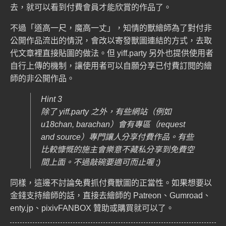
去，就可以看到付費會員才能欣賞的作品了。
不過「道高一尺，魔高一丈」，知情的獸繪師為了對付非
公開作品流出的情況，會改以寄發獸圖連結的方式，去取
代文章裡直接貼圖的做法。但 yiff.party 另外也提供使用者
自行上傳的機制，讓使用者可以自願分享已付費訂閱的繪
師的非公開作品。
Hint 3
除了 yiff.party 之外，有些網站（例如
u18chan, barachan）會有專區（request
and source）專門讓人分享付費作品。有些
比較慷慨的施主會樂意不藏私分享到免費空
間上面。不過敲碗要適可而止喔 ;)
同樣，這邊不討論免費抓付費獸圖的正當性。如果想要以
金錢支持繪師的話，直接去繪師的 Patreon、
Gumroad
、
enty.jp
、
pixivFANBOX
贊助或購買就可以了。