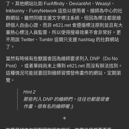
了。其他網站比如
FurAffinity
、
DeviantArt
、
Weasyl
、
Inkbunny
、
FurryNetwork
這些以使用者、繪師為中心的社
群網站，雖然同樣支援文字標注系統，但因為標注都是繪
師個人自由心證，而非 e621.net 會遵循標注原則並且有大
量熱心標注人員監督，所以使得搜尋效果不會非常好。更
不用說 Twitter、Tumblr 這類只支援 hashtag 的社群網站
了。
當然有時候有些獸圖會因為繪師要求列入 DNP（Do No
Post），或者單純尚未上傳到 e621.net 而沒有辦法找到。
這種情況可能就要回到繪師習慣發佈畫作的網站，定期瀏
覽。
Hint 2
那些列入 DNP 的繪師們，往往也都是很會
作畫、很有名的繪師喔 ;)
＊