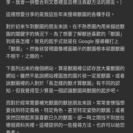
享，我會一併整合到文章裡並且標注貢獻方法的朋友。）
這裡想要分享的是我這些年來搜尋獸圖的各種手段。
對於初來乍到獸圈的朋友來說，在不熟悉圈內用來描述獸
圖的關鍵字的情況下，為了想要了解獸迷喜歡的「獸圖」
到底長怎樣，常見的起手式就是在 Google 搜尋欄打上
「獸圖」。然後就發現圖像裡面顯示的獸圖根本就跟獸圈
不相干，之類的。
下面列出來的幾個網站，算是獸圈裡公認存放大量獸圖的
網站。雖然不能說網站裡面放的圖片就一定是獸圖，或者
說獸圈裡的人對於「長怎樣的獸才算獸圖」有不同的認
知，但我覺得至少算是一個認識獸圖與獸圈的起步吧。
而對於經常需要補充獸圖的獸迷朋友來說，常常會懊惱想
要找到特定風格、特定角色、甚至特定姿勢的獸圖；或者
突然回想起某張喜歡已久的獸圖，卻一時之間找不到放在
哪個資料夾裡。這裡提供的一些搜尋方法，也許可以給您
參考。