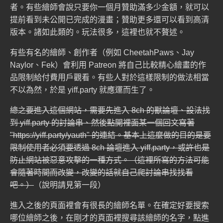
者。有些繪師會說只要你一個月贊助滿多少金額，就可以
提前看到未公開已完成的漫畫；贊助更多還可以看到高清
版本。諸如此類的。玩法很多，這裡也就不贅述。
有些有名的繪師、創作者（例如
CheetahPaws
、
Jay
Naylor
、
Fek
）會利用 Patreon 將自己比較精心繪畫的作
品限制給付費用戶觀看。有些人對於這樣限制的做法相當
不以為然，於是 yiff.party 就應運而生了。
總之要進入這個網站，需要先進入
8ch 的獸論壇
、設法找
到 yiff.party 的討論串、然後點開裡面某一個回文寫著
"https://yiff.party/yauth" 的連結。基本上這麼做的目的是要
限制使用者必須要透過 8ch 論壇進入 yiff.party，或許也是
防止網站被惡意攻擊的一種方式。（這裡所寫的方法可能
會隨著時間而改變，改變的話就自己爬討論串找找看
吧。）
（說明請見第一段）
進入之後的頁面裡會有很長的繪師名單。在確定好要搜索
哪位繪師之後，在剛才的頁面裡搜尋該繪師的名字，點進