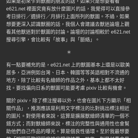
如果是初來乍到獸圈的朋友的話，如果只是想要看看
e621.net 裡面究竟有放什麼圖片的話，我覺得可以直接參
考
日排行
／
週排行
／
月排行
上面所列的獸圖。不過，如果
想要更深入認識獸圈的話，我個人會建議去獸迷論壇上觀
看其他獸迷對於獸圖的討論。論壇的討論相較於 e621.net
搜尋引擎，會比較有「故事」與「脈絡」。
＊
有一點要補充的是，e621.net 上的獸圖基本上還是以歐美
居多，亞洲例如台灣、日本、韓國等等英語相對不流通的
地方，除了比較有名繪師的作品之外，基本上都不太好
找。要找偏向日系的獸圖可能要考慮
pixiv
比較有機會。
關於 pixiv，除了標注搜尋以外，也會在圖片下方顯示「相
關作品」，推測應該是利用文字標注的比對挑出標注相近
的圖片。對使用者來說，這算是擴展獸繪師清單的一個不
錯方式；而對獸繪師來說，標注的完整性與通用性也會幫
助他們自己作品的曝光。算是個良性循環。至於我最想要