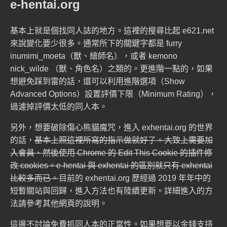
e-hentai.org
基本上就是個找同人誌的地方。這裡的搜尋比起 e621.net
來說變化要少很多。通常所下的關鍵字都是
furry
inumimi_moeta
（獸、繪師名），或者
kemono
nick_wilde
（獸、角色名）之類的。更進階一點的，如果
想避免踩到雷的話，還可以利用進階選項（Show
Advanced Options）設置評價下限（Minimum Rating），
過濾掉評價太低的同人本。
另外，想要破除
傷心熊貓魔咒
，進入 exhentai.org 的世界
的話，
基本上照
這裡所寫的指示
做就好了。大致上需要加
入會員、然後使用 Chrome 的 Edit This Cookie 的插件修
改 cookies。e-hentai 與 exhentai 的區別就只有 exhentai
比較多而已。
目前的 exhentai.org 歷經過 2019 年年中的
短暫關站與回歸，進入方法也有陸續更新。詳細進入的方
法請參考其他網頁的說明。
這邊不討論免費抓同人本的正當性。如果想要以金錢支持