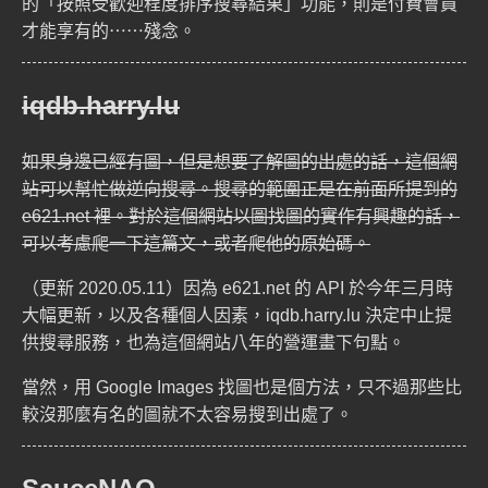
的「按照受歡迎程度排序搜尋結果」功能，則是付費會員
才能享有的⋯⋯殘念。
iqdb.harry.lu
如果身邊已經有圖，但是想要了解圖的出處的話，這個網
站可以幫忙做逆向搜尋。搜尋的範圍正是在前面所提到的
e621.net 裡。對於這個網站以圖找圖的實作有興趣的話，
可以考慮爬一下
這篇文
，或者爬他的
原始碼
。
（更新 2020.05.11）因為 e621.net 的 API 於今年三月時
大幅更新，以及各種個人因素，iqdb.harry.lu 決定中止提
供搜尋服務，也為這個網站八年的營運畫下句點。
當然，用
Google Images
找圖也是個方法，只不過那些比
較沒那麼有名的圖就不太容易搜到出處了。