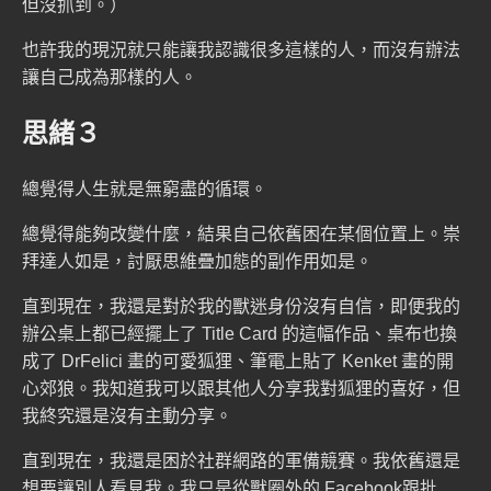
但沒抓到。）
也許我的現況就只能讓我認識很多這樣的人，而沒有辦法
讓自己成為那樣的人。
思緒３
總覺得人生就是無窮盡的循環。
總覺得能夠改變什麼，結果自己依舊困在某個位置上。崇
拜達人如是，討厭思維疊加態的副作用如是。
直到現在，我還是對於我的獸迷身份沒有自信，即便我的
辦公桌上都已經擺上了 Title Card 的這幅作品、桌布也換
成了
DrFelici 畫的可愛狐狸
、筆電上貼了
Kenket 畫的開
心郊狼
。我知道我可以跟其他人分享我對狐狸的喜好，但
我終究還是沒有主動分享。
直到現在，我還是困於社群網路的軍備競賽。我依舊還是
想要讓別人看見我。我只是從獸圈外的 Facebook跟批