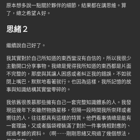
原本想多說一點關於夥伴的細節，結果都在講思維。算
了，總之希望Ａ好。
思緒２
繼續說自己好了。
我其實對於自己所知道的東西蠻沒有自信的，所以我很少
主動開口分享事物。我總是覺得我所知道的東西都是片面
不完整的，那麼與其讓人困惑或者糾正我的錯誤，不如就
閉上嘴巴，默默地看著就行。也因為這樣，我所記憶的故
事與知識結構其實蠻零碎的。
我依舊很羨慕那些擁有自己一套完整知識體系的人。我發
現這幾年下來雖然物換星移，但隔一段時間我所崇拜或者
嚮往的人，往往都具有這樣的特質。他們看事情總是能有
一套理論，又或者腦袋裡裝滿了對於一件事情相對應的、
經過考據的資料。（啊⋯⋯剛剛思緒又飛過了幾個想法，