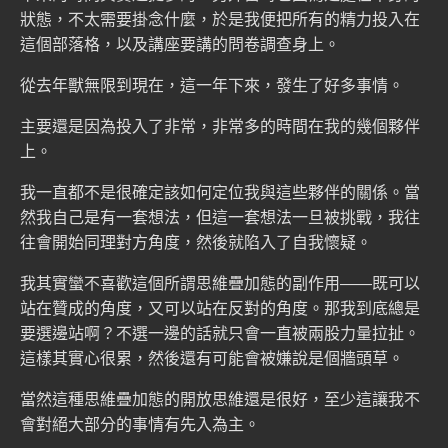
狀態，不太需要掛念什麼，於是我便把所有的精力投入在
這個部落格，以及講座要講的問卷調查身上。
從去年獸無限到現在，這一年下來，發生了好多事情。
主要還是因為投入了非常，非常多的時間在我的幾個夥伴
上。
我一直都不是很確定該如何定位我與這些夥伴的關係。當
然我自己是有一套想法，但這一套想法一旦被挑戰，我往
往會開始同理對方角度，然後就陷入了自我懷疑。
我其實蠻不喜歡這個所謂思維疊加態的副作用——既可以
站在贊成的角度，又可以站在反對的角度。那我到底總是
要選邊站啊？不選一邊的話就只會一直被兩股力量拉扯。
這樣其實心很累，然後還有可能會被嫌說是個牆頭草。
當然這種思維疊加態的開放思維還是很好，至少這讓我不
會對絕大部分的事情有先入為主。