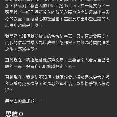
兔，轉移到了獸圈內的 Plurk 跟 Twitter。為一篇文章／一
張照片／一幅作品所投入的時間永遠也沒辦法反映出按愛
心的數量；而按愛心的數量也不盡然反映出那些已讀的人
心裡所想的是什麼。
我當然也知道我所擅長的領域是書寫，只是這需要時間。
而我的信念常常因為思維疊加態作祟，在經過時間的摧殘
之後，逐漸枯萎。
直到現在，我還是會像這篇文章，需要讓別人看見自己陰
暗的一面，好讓自己能夠繼續走下去。
直到現在，我還是不知道，我應該要是持續追求更大的慾
望以獲得更多快樂，還是毅然與七情六慾斷捨離讓六根清
淨。
無窮盡的疊加態⋯⋯
思維０