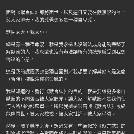
面對《
獸言誌
》即將面世、以及週日又要在獸無限的台上
與大家聊天，我的感覺更多是一種自卑感。
獸圈太大，我太小。
總是有一種宿命感，就是我永遠也沒辦法成為能夠完整了
解獸圈的人、我永遠也沒有辦法讓所有的聽眾感受到我想
傳達的心意。
這是我的課題我應當獨自面對／我想要了解其他人是怎麼
（暫時）擺脫這種宿命感的。
我是知道的，發行《獸言誌》的目的，就是要讓更多來自
獸圈的不同聲音被大家聽見，讓大家了解獸圈不是我們任
何人所想的那麼單一。所以我還是很高興《獸言誌》最終
能夠問世，被大家檢視，被大家批評，被大家稱頌。
然後，隔了幾年之後，想必又有一些類似於《獸言誌》的
刊物或者活動，在獸圈內成為一時的潮流。只是聽眾想必