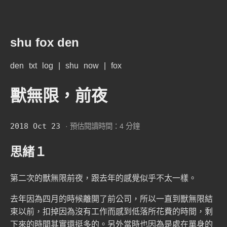
shu fox den
den
txt
log
|
shu
now
|
fox
獸無限，前夜
2018 Oct 23
· 預估閱讀時間：4 分鐘
思緒１
第二次的獸無限前夜，跟去年的感覺似乎不太一樣。
去年因為四月的時候離開了前公司，所以一直到獸無限結
束以前，扣掉因為沒有工作而感到低落所花費的時間，剩
下來的時間其實還挺多的。另外當時也因為是處在單身的