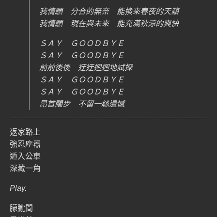
我情願 分合的無奈 能換來春夜的天籟
我情願 現在與未來 能充滿秋涼的爽快
ＳＡＹ ＧＯＯＤＢＹＥ
ＳＡＹ ＧＯＯＤＢＹＥ
前前後後 迂迂迴迴地試探
ＳＡＹ ＧＯＯＤＢＹＥ
ＳＡＹ ＧＯＯＤＢＹＥ
昂首闊步 不留一絲遺憾
返家路上
強忍塵囂
遁入公車
深藏一角
Play.
朦朧間