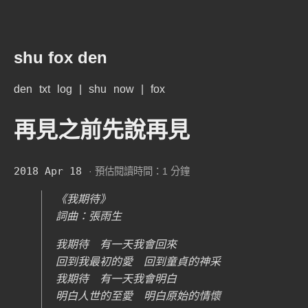
shu fox den
den
txt
log
|
shu
now
|
fox
再見之前先說再見
2018 Apr 18
· 預估閱讀時間：1 分鐘
《我期待》
詞曲：張雨生
我期待 有一天我會回來
回到我最初的愛 回到童貞的神采
我期待 有一天我會明白
明白人世的至愛 明白原始的情懷