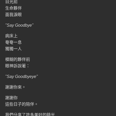
目光前
生命夥伴
面我淚眼
"Say Goodbye"
病床上
奄奄一息
獨獨一人
模糊的夥伴前
眼神訴說著：
"Say Goodbyeye"
謝謝你來。
謝謝你
這些日子的陪伴。
我們分享了許多美好的時光