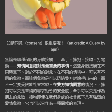
知情同意（consent）很重要喔！（art credit:
A Query
by
ajin
）
無論是哪種程度的身體接觸——牽手、擁抱、接吻、打電
動——
知情同意絕對是最重要的事情
。這些身體接觸在不
同時空下、對於不同的對象、在不同的情境中，可以有不
同的象徵。而這個象徵是可以透過雙方討論得出來的，而
不一定要受限於社會常規。在
雙方知情同意
的情況下，擁
抱可以只是單純的尋求短暫的安全感；牽手可以只是作為
朋友的象徵；接吻即使在我們身處的社會底下具有強烈的
愛情象徵，它也可以只作為一種問候的表現。