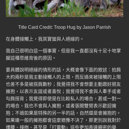
Title Card Credit:
Troop Hug
by
Jason Parrish
在身體接觸上，我其實蠻與人絕緣的。
我自己很明白這一個事實，但是我一直都沒有十足十地掌
握這種思維背後的原因。
要具體說明絕緣的情形的話，大概會像下面的敘述：拍肩
大約兩秒是我主動接觸人的上限，而反過來被接觸的上限
也差不多是被搭肩數秒；我覺得我不會想要主動跟好朋友
擁抱，以表示友誼或者喜悅；我覺得我不會與人牽手或者
勾肩搭背；我覺得即使是在比較私人的場合，甚或一對一
的場合，我也不會與人擁抱，或者張開雙臂表示歡迎擁
抱；不過如果是特殊的另一半的話，自然還是會擁抱的。
如果連一般的擁抱都會這麼猶豫不決了，那更別說我對於
摟腰、接吻、甚至是「
打電動
」這些更加表達親密的舉