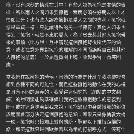
樣，沒有深刻的情感在其中；有些人認為擁抱是友情的表
達，所以兩人之間如果要擁抱，程度必須在好朋友以上才
恰如其分；也有些人認為擁抱是愛人之間的專利，擁抱就
像是童貞一樣，只能讓特殊的另一半擁有，其他人如果也
得到了擁抱，就是不忠於愛人。為了省去與其他人擁抱帶
來的麻煩（比方說，互相猜疑這個擁抱背後所代表的涵
意，或者在意外界對擁抱的理解的不同而誤解自己與其他
人擁抱的意義），於是選擇閉上嘴，收起手臂，微笑回
應。
當我們在說擁抱的時候，具體的行為是什麼？我腦袋裡會
想到各種不同的可能性，而且這些擁抱的動作在我的心裡
是具有不同的意義的。我覺得
這個網站
（
網站的中文翻
譯
）的說明蠻能夠準確說出我對這些擁抱動作的意義判
斷。或許這意味著對我來說，擁抱過程中身體接觸的部位
與範圍會部分決定這個擁抱的意涵：如果只是像倫敦大橋
一般，擁抱時只接觸上臂與肩膀，胸部以下維持距離的
話，那麼這就只是個歐美習以為常的打招呼方式，沒有什