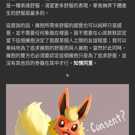
是一種表達舒服、渴望更多舒服的表現。畢竟撫弄下體產
生的舒服是最多的。
這麼說的話，擁抱所帶來舒服的感覺也可以純粹只是感
覺，並不需要任何象徵在裡面。我不需要在心底默默認定
當下這個擁抱決定了我跟某個人之間的友誼程度；我可以
單純地為了追求擁抱的舒服而與人擁抱。當然於此同時，
擁抱的雙方也必須要認定這個擁抱只是為了追求舒服，並
沒有其他目的參雜在其中才行。
知情同意
。
＊