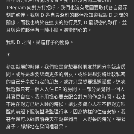
自在對方心裡所處的位置。我們並沒有照三餐透過
Telegram 向對方打招呼，我們也沒有意圖要取代各自最深
刻的夥伴。我與 D 各自最深刻的夥伴都知道我跟 D 之間的
關係，而我也終於在這次的旅行見到 D 最親密的夥伴，並
且與這位夥伴有一陣小聊。還蠻開心的。
我跟 D 之間，是這樣子的關係。
＊
參加獸展的時候，我們總是會想要與朋友共同分享飯店房
間。或許是想要認識更多的朋友，或許是想要將比較私密
的自己分享給特定的朋友，或許只是想要逃避孤獨。這次
我選擇只有一個人入住 EF 的房間，一部分是覺得一個人
其實更自在。我不用擔心要去配合對方的作息時間，我也
不用在對方已經入睡的時候，還要多費心思在不把對方吵
醒的前題下脫裝盥洗整理行李。因為這樣的住宿安排，我
甚至還可以緬懷前幾天在湖邊獨自一人野餐的時光，裸著
身子，靜靜地在房間裡發呆。