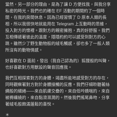
當然，另一部分的理由，是為了讓 D 方便找我，與我分享
私密的時光。我們也的確在 EF 活動的期間約了一個時
間，在我的房間休息。因為已經習慣了 D 原本人類的長
相，所以我很快地就能用在 Telegram 上互動時的思維，
投入對方的懷裡。跟對方的親密擁抱，真的好舒服。我們
互相傳遞著彼此的溫度，隱隱約約可以感受到對方的心
跳。雖然少了野生動物般的絨毛觸感，卻也多了一般人類
所沒有的動物情感。
好喜歡在 D 面前，發出（我自己認為的）狐狸般的叫聲，
也好喜歡對方用獸設的聲音回應我。
我們互相探索對方的身體，竭盡所能地感受對方的存在，
同時觀察著對方對於身體接觸的反應。我們仔細聆聽著絲
綢般的繾綣——來自肌膚交疊的，來自低吟嬌喘的，來自
被褥纏繞的，來自黏滑濕潤的。然後我們搖尾鼻吻，分享
著絨毛般飽滿蓬鬆的喜悅。
＊