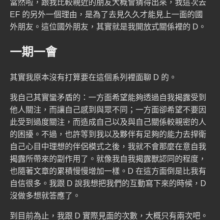
當然啦，跟我比較親近的朋友大概會猜得出來，我這次去
EF 的另外一個理由，是為了去見久久才能見上一面的國
外朋友。這位國外朋友，其實就是我開放式關係裡的 D。
一期一會
其實我原本沒有打算要在這個系列裡面聊 D 的。
我自己其實蠻矛盾的：一方面希望能夠透過自我揭露受到
他人關注，而讓自己感到與眾不同；一方面卻希望不要因
此受到過度關注，而造成自己以及與自己關係較親密的人
的困擾。不過，也許等到我以及夥伴有足夠的能力去捍衛
自己心目中理想的伴侶模式之後，我就不會那麼在意自我
揭露所帶來的副作用了。就像我自我揭露獸認同的程度，
也隨著文章的累積慢慢增加一樣。D 在這方面倒是比我有
自信很多。我跟 D 說我想把我們的互動寫下來的時候，D
沒做多想就答應了。
到目前為止，我跟 D 實際見面的次數，大概只有兩次吧。