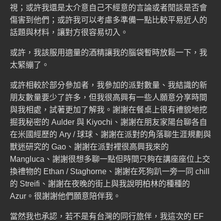
視；或許我還是太介意自己不經意的言論或者閒談是否會
傷害到他們；或許我可以考慮多準備一點比較平易近人的
話題與材料，讓對方很容易切入。
或許，我該服用適量的酒精讓我的腦袋暫時放鬆一下，我
太緊繃了。
或許相較於部分參加者，我參加的派對數量、我結識的新
朋友數量要少了許多，但我很高興有一些人願意分享時間
與我相處，試著更加了解我。謝謝在餐桌上很有禮貌地挖
掘我秘密的 Aulder 與 Kiyochi、謝謝在朋友家陽台聊各自
在米國經歷的 Ary / 球球、謝謝在派對的角落聊生涯規劃與
獸迷研究的 Gao、謝謝在派對裡很高興我來的
Mangluca、謝謝很想多聊一點但時間只夠在講座座位上交
換禮物的 Ethan / Staghorne、謝謝在死狗趴一旁一同 chill
的 Streifi、謝謝在夜晚的街上與我說明柏林的種種的
Azur。很謝謝他們願意陪伴我。
當然我也承認，若不是有台灣的同行旅伴，我這次的 EF