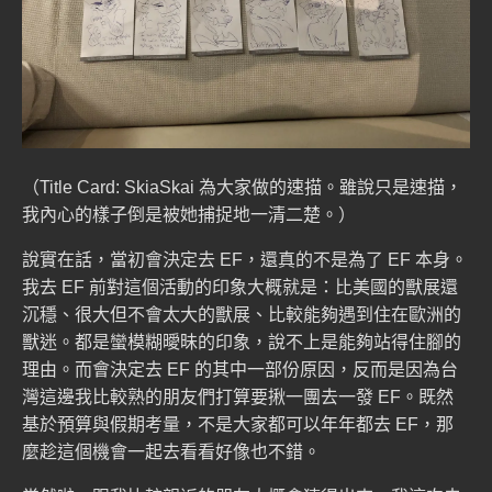
（Title Card: SkiaSkai 為大家做的速描。雖說只是速描，
我內心的樣子倒是被她捕捉地一清二楚。）
說實在話，當初會決定去 EF，還真的不是為了 EF 本身。
我去 EF 前對這個活動的印象大概就是：比美國的獸展還
沉穩、很大但不會太大的獸展、比較能夠遇到住在歐洲的
獸迷。都是蠻模糊曖昧的印象，說不上是能夠站得住腳的
理由。而會決定去 EF 的其中一部份原因，反而是因為台
灣這邊我比較熟的朋友們打算要揪一團去一發 EF。既然
基於預算與假期考量，不是大家都可以年年都去 EF，那
麼趁這個機會一起去看看好像也不錯。