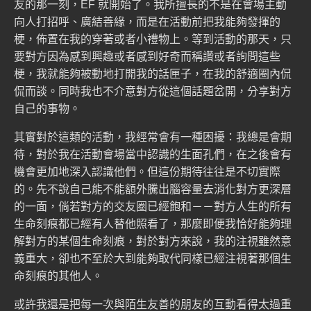
友的那一刻，EF 就開始了。我所擅長的不是在會場主動
向人打招呼、廣結善緣，而是在活動前把我能夠發揮的
梗，佈置在我的穿著或者小禮物上。等到活動的那天，只
要對方因為感到興趣或者感到好奇而稱讚或者詢問這些
梗，我就能夠被動地打開我的話匣子，在我的舒適圈內侃
侃而談。同時我也不介意對方從這個話題岔開，分享對方
自己的事物。
其實對於這類的活動，我經常會有一種困擾：我總是會期
待，對於我在活動會場當中認識的生面孔們，在之後會有
機會更加地深入認識他們。但這份期待往往是不切實際
的。先不說自己能不能額外騰出腦容量去消化對方更深層
的一面，倘若對方的交友圈已經飽和－－對方人生的所有
生命刻痕
都已經有人替他照看了，那麼即便我恰好能夠理
解對方的某個生命刻痕，對於對方來說，我的注視雖然意
義重大，卻也不至於大到能夠取代同樣已經注視著那個生
命刻痕的其他人。
或許我還是把每一次與陌生友善的朋友的互動看得太過重