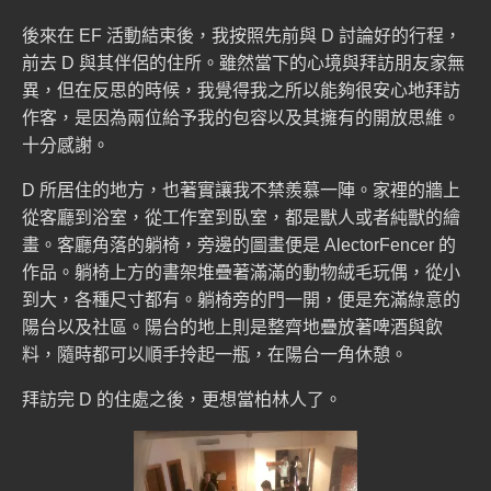
後來在 EF 活動結束後，我按照先前與 D 討論好的行程，
前去 D 與其伴侶的住所。雖然當下的心境與拜訪朋友家無
異，但在反思的時候，我覺得我之所以能夠很安心地拜訪
作客，是因為兩位給予我的包容以及其擁有的開放思維。
十分感謝。
D 所居住的地方，也著實讓我不禁羨慕一陣。家裡的牆上
從客廳到浴室，從工作室到臥室，都是獸人或者純獸的繪
畫。客廳角落的躺椅，旁邊的圖畫便是 AlectorFencer 的
作品。躺椅上方的書架堆疊著滿滿的動物絨毛玩偶，從小
到大，各種尺寸都有。躺椅旁的門一開，便是充滿綠意的
陽台以及社區。陽台的地上則是整齊地疊放著啤酒與飲
料，隨時都可以順手拎起一瓶，在陽台一角休憩。
拜訪完 D 的住處之後，更想當柏林人了。