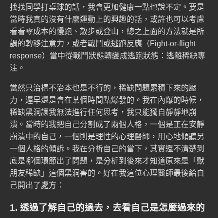
找找同學打桌球的話，我會更加健康一點也說不定。要是
當時我真的沒有什麼運動上的興趣的話，或許也可以考慮
看看零成本的慢跑、散步或登山，總之上面的方法就是所
謂的轉移注意力，或者戰鬥或逃跑反應（
Fight-or-flight
response
）當中從戰鬥狀態轉變成逃跑狀態：逃離稀缺專
注。
當然只治標不治本也是不行的，稀缺問題累積下來的壓
力，遲早還是會在某個時間點爆發的。我在內爆的時候，
稀缺黑洞讓我無法進行任何思考，我只能獨自靜靜地崩
潰。當時的我把自己分割成了兩個人格，一個是正在安靜
崩潰中的自己，一個則是理性的心理醫師，用心地傾聽另
一個人格的傾訴。我在分析自己的當下，其實還不清楚到
底是哪個環節出了問題，是分析到後來才知道原來是「獸
朋友稀缺」這個黑洞害的。好在我這位心理醫師最後給自
己開出了處方：
1. 透過了解自己的過去，去看自己是怎麼過來的