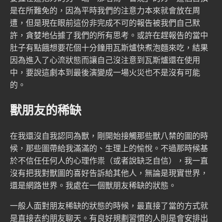
是在所難免的，因為平時我們的注意力本來就會放在周
遭，但是現在眼前這份非完成不可的報告被我們自己默
許，貪婪地佔據了我們的所有思考。或許在趕報告的當中
肚子有點餓想要花個十分鐘用瓦斯爐快煮泡麵來吃，結果
因為進入了心流狀態而讓自己沒注意到瓦斯爐還在使用
中，要說這劇本到最後演變成一場火災也不是沒有可能
的。
獸朋友的稀缺
在我還沒自我認同為獸，剛開始接觸那些獸八禁的圖的時
候，那些圖帶給我滿滿的、生理上的愉悅。不過那時候基
於不信任任何人的心理作祟（或者說缺乏自信），我一直
沒有把我對獸圖的喜好告訴給其他人，無論是現實世界，
還是網路世界。我處在一個獸朋友稀缺的狀態。
一般人面對朋友稀缺的狀態的時候，最直接了當的方式就
是直接去約朋友聊天。有良好規劃習慣的人則是會安排出