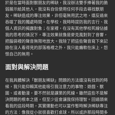
於是在當時面對獸朋友的稀缺，我沒辦法雙手捧著我的脆
弱展示給其他人，我沒有自信使用任何手段去尋找獸朋
友。稀缺造成的專注效果，非但毫無用武之地，還反過來
吞噬了我的獨處時間。在學校，我時時提防我的言行、我
個人資訊的揭露對象；在家裡，在沒有其他學校死線佔據
我的思考的情況下，專注效果就像是麥克風對到了音響，
把腦袋裡的聲音無限地放大。我除了把這些聲音寫下來記
錄在沒人看得見的部落格裡之外，我只能癱軟在床上，怨
恨自己的無用。
面對與解決問題
在我具體解決「獸朋友稀缺」問題的方法還沒有找到的時
候，我只能仰賴其他能吸引我注意力的事物：遊戲、獸
圖、或者動漫，要不然就是課業的死線。雖然這些不是解
決問題的根本之道，但至少這會讓我保持理智。回過頭來
看我的這段時期，其實運動也可以當作暫時解決稀缺專注
的方法：像我從小就很喜歡打桌球，所以或許那段時間多