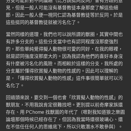
分支可能針對不同議題（比方說挺同反同）會有分歧的意
見，但是一般人可能沒有基督教徒本身那麼了解這些細
節，因此一般人便一視同仁認為基督教徒等於反同。於是
這些挺同的基督教徒就被污名化了。
當然同樣的道理，我們也可以說所謂的獸圈，其實中間也
有許多分支的。這些分支當中也有認同程度沒那麼強烈
的。那些單純覺得擬人動物很可愛的同好，在我的眼裡，
就是認同強度沒那麼大的。因為我認為他們的喜好本身沒
有什麼被污名化的風險。而相較於這樣的分支，我所處的
分支屬於懂得欣賞擬人動物的性感的。因此可以理解的
是，「懂得欣賞擬人動物的性感」這件事很簡單就可以污
名化了。
回過頭來說，要交到一個也會「欣賞擬人動物的性感」的
獸朋友，不用我說肯定很難找吧。更別提以前奇摩家族還
存在、用 PChome 找獸圖的年代了（嗯對我知道狼之樂園
論壇那個時候已經存在了，但因為我當時還很玻璃心、還
在不信任任何人的思維底下，所以只敢潛水不敢參與）。