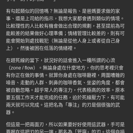
有勾起類似的回憶嗎？無論是報告、是爸媽要求做的家
事、還是上司給的指示，我想大家都會遇到類似的情境。
比較理性的人比較有機會做出合理的規劃，甚至提前為可
能較差的結果做好心理準備；情緒管理比較差的，則有可
能會開始到處找戰犯（無論是從他人身上或者從自己身
上），然後被困在低落的情緒裡。
在趕死線的當下，狀況好的話會進入一種所謂的心流
（
zone
/
flow
）。無論身處在什麼地方，你的思考裡只會
有你正在做的事情。就算你身處在咖啡廳裡，周圍嘈雜的
噪音、走動的人群、刺鼻的咖啡香氣、坐姿的角度，都會
被自動忽略。超乎常人的專注力，代表極高的效率。原本
要五個工作天才能完成的任務，迫於死線壓力下，有可能
兩天就可以完成。這把名為「專注」的刃是個很強的武
器。
但這是一把兩面刃，所以如果要好好使用這武器，手可是
要握在這把刃的另一端，那名為「管窺」的刃。這個自損