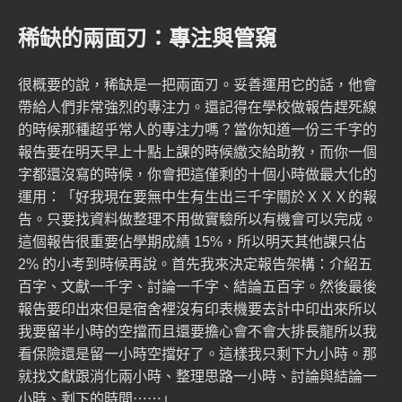
稀缺的兩面刃：專注與管窺
很概要的說，稀缺是一把兩面刃。妥善運用它的話，他會
帶給人們非常強烈的專注力。還記得在學校做報告趕死線
的時候那種超乎常人的專注力嗎？當你知道一份三千字的
報告要在明天早上十點上課的時候繳交給助教，而你一個
字都還沒寫的時候，你會把這僅剩的十個小時做最大化的
運用：「好我現在要無中生有生出三千字關於ＸＸＸ的報
告。只要找資料做整理不用做實驗所以有機會可以完成。
這個報告很重要佔學期成績 15%，所以明天其他課只佔
2% 的小考到時候再說。首先我來決定報告架構：介紹五
百字、文獻一千字、討論一千字、結論五百字。然後最後
報告要印出來但是宿舍裡沒有印表機要去計中印出來所以
我要留半小時的空擋而且還要擔心會不會大排長龍所以我
看保險還是留一小時空擋好了。這樣我只剩下九小時。那
就找文獻跟消化兩小時、整理思路一小時、討論與結論一
小時、剩下的時間⋯⋯」