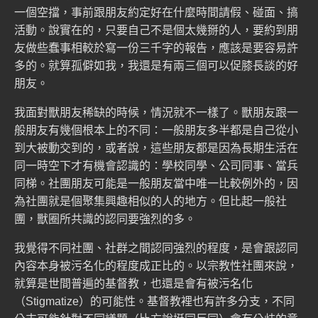
一個空擋，事前跟朋友約定好在什麼時間請假、碰面、搞
活動。說實在的，只要自己不是個太幾掰的人，要約到朋
友做些蠢事相較於寫一份三千字的報告，應該是要容易許
多的。就算孤僻如我，我還是有兩三個可以促膝長談的好
朋友。
我面對獸朋友稀缺的時候，情況就不一樣了。獸朋友跟一
般朋友有幾個根本上的不同：一般朋友多半都是自己從小
到大被動交到的，或者說，這些朋友都是因為長期生活在
同一時空下才有機會認識的：學校同學、公司同事、當兵
同梯。社團朋友可能是一般朋友當中唯一比較例外的，因
為社團就是個聚集興趣相似的人的地方。但比起一般社
團，獸圈所共識的認同要強烈的多。
我覺得不同社團、社群之間認同強烈的程度，是會跟認同
內容本身被污名化的程度成正比的。以宗教性社團來說，
就算是世間普遍的基督教，也還是會有被污名化
（Stigmatize）的可能性。基督教裡也有許多分支，不同